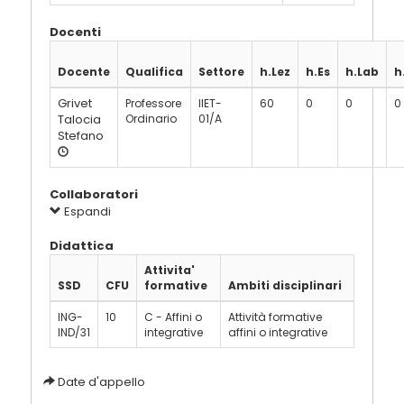
Docenti
Docente
Qualifica
Settore
h.Lez
h.Es
h.Lab
h
Grivet
Professore
IIET-
60
0
0
0
Talocia
Ordinario
01/A
Stefano
Collaboratori
Espandi
Didattica
Attivita'
SSD
CFU
formative
Ambiti disciplinari
ING-
10
C - Affini o
Attività formative
IND/31
integrative
affini o integrative
Date d'appello