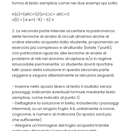
forma di testo semplice come nei due esempi qui sotto
H(s)=(sRC+1)/(s^2 LC+ sRC+1)
v(t) = [4 e^(-7t) – 5] V
2. La seconda parte intende accertare la padronanza
delle tecniche di analisi di circuiti dinamici anche di
ordine elevato acquisita dallo studente, proponendo un
esercizio più complesso e strutturato (totale 7 punti),
con particolare riguardo alle tecniche di analisi di
problemi di reti nel dominio di Laplace e/o in regime
sinusoidale permanente. Lo studente dovrà riportare
tutti i passi della soluzione in questa seconda parte.
Leggere e seguire attentamente le istruzioni seguenti.
- Inserire nello spazio libero di testo il risultato senza
passaggi, indicando eventuali formule mediante testo
semplice, come indicato al punto 1).
- Dettagliare la soluzione in bella, includendo i passaggi
intermedi, su un singolo foglio A4, unitamente a nome,
cognome, e numero di matricola (lo spazio sarà più
che sufficiente).
- Allegare un'immagine del foglio acquisita tramite
webcam utilizzando l’opportuna funzionalità