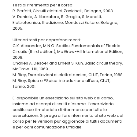
Testi di riferimento per il corso:
R. Perfetti, Circuiti elettrici, Zanichelli, Bologna, 2003.
V. Daniele, A. Liberatore, R. Graglia, S. Manetti,
Elettrotecnica, III edizione, Monduzzi Editore, Bologna,
2005.
Ulteriori testi per approfondimenti:
C.K. Alexander, M.N.O. Sadiku, Fundamentals of Electric
Circuits (third edition), Mc Graw-Hill International Edition,
2008.
Charles A. Desoer and Ernest S. Kuh, Basic circuit theory.
McGraw- Hill, 1969
M. Biey, Esercitazioni di elettrotecnica, CLUT, Torino, 1988.
M. Biey, Spice e PSpice: introduzione all'uso, CLUT,
Torino, 2001.
E’ disponibile un eserciziario sul sito web del corso,
insieme ad esempi di scritti d’esame. L’eserciziario
costituisce il materiale di riferimento per tutte le
esercitazioni. Si prega di fare riferimento al sito web del
corso per le versioni piu’ aggiornate di tutti i documenti
e per ogni comunicazione ufficiale.