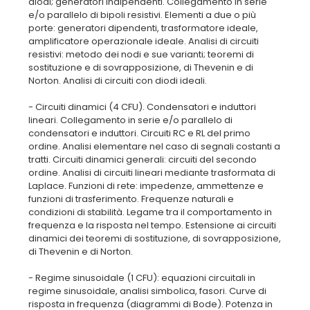
diodi; generatori indipendenti. Collegamento in serie
e/o parallelo di bipoli resistivi. Elementi a due o più
porte: generatori dipendenti, trasformatore ideale,
amplificatore operazionale ideale. Analisi di circuiti
resistivi: metodo dei nodi e sue varianti; teoremi di
sostituzione e di sovrapposizione, di Thevenin e di
Norton. Analisi di circuiti con diodi ideali.
- Circuiti dinamici (4 CFU). Condensatori e induttori
lineari. Collegamento in serie e/o parallelo di
condensatori e induttori. Circuiti RC e RL del primo
ordine. Analisi elementare nel caso di segnali costanti a
tratti. Circuiti dinamici generali: circuiti del secondo
ordine. Analisi di circuiti lineari mediante trasformata di
Laplace. Funzioni di rete: impedenze, ammettenze e
funzioni di trasferimento. Frequenze naturali e
condizioni di stabilità. Legame tra il comportamento in
frequenza e la risposta nel tempo. Estensione ai circuiti
dinamici dei teoremi di sostituzione, di sovrapposizione,
di Thevenin e di Norton.
- Regime sinusoidale (1 CFU): equazioni circuitali in
regime sinusoidale, analisi simbolica, fasori. Curve di
risposta in frequenza (diagrammi di Bode). Potenza in