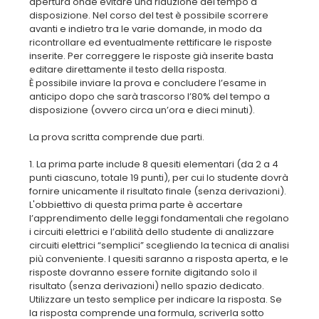
apertura onde evitare una riduzione del tempo a
disposizione. Nel corso del test è possibile scorrere
avanti e indietro tra le varie domande, in modo da
ricontrollare ed eventualmente rettificare le risposte
inserite. Per correggere le risposte già inserite basta
editare direttamente il testo della risposta.
È possibile inviare la prova e concludere l’esame in
anticipo dopo che sarà trascorso l’80% del tempo a
disposizione (ovvero circa un’ora e dieci minuti).
La prova scritta comprende due parti.
1. La prima parte include 8 quesiti elementari (da 2 a 4
punti ciascuno, totale 19 punti), per cui lo studente dovrà
fornire unicamente il risultato finale (senza derivazioni).
L'obbiettivo di questa prima parte è accertare
l’apprendimento delle leggi fondamentali che regolano
i circuiti elettrici e l’abilità dello studente di analizzare
circuiti elettrici “semplici” scegliendo la tecnica di analisi
più conveniente. I quesiti saranno a risposta aperta, e le
risposte dovranno essere fornite digitando solo il
risultato (senza derivazioni) nello spazio dedicato.
Utilizzare un testo semplice per indicare la risposta. Se
la risposta comprende una formula, scriverla sotto