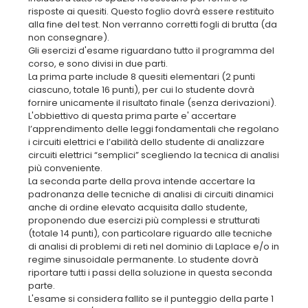
risposte ai quesiti. Questo foglio dovrà essere restituito
alla fine del test. Non verranno corretti fogli di brutta (da
non consegnare).
Gli esercizi d'esame riguardano tutto il programma del
corso, e sono divisi in due parti.
La prima parte include 8 quesiti elementari (2 punti
ciascuno, totale 16 punti), per cui lo studente dovrà
fornire unicamente il risultato finale (senza derivazioni).
L'obbiettivo di questa prima parte e' accertare
l’apprendimento delle leggi fondamentali che regolano
i circuiti elettrici e l’abilità dello studente di analizzare
circuiti elettrici “semplici” scegliendo la tecnica di analisi
più conveniente.
La seconda parte della prova intende accertare la
padronanza delle tecniche di analisi di circuiti dinamici
anche di ordine elevato acquisita dallo studente,
proponendo due esercizi più complessi e strutturati
(totale 14 punti), con particolare riguardo alle tecniche
di analisi di problemi di reti nel dominio di Laplace e/o in
regime sinusoidale permanente. Lo studente dovrà
riportare tutti i passi della soluzione in questa seconda
parte.
L'esame si considera fallito se il punteggio della parte 1