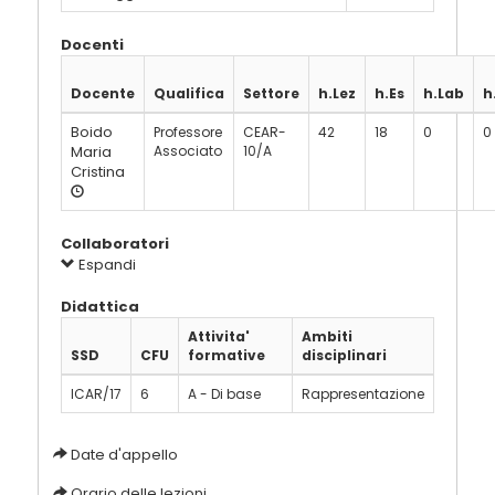
Docenti
Docente
Qualifica
Settore
h.Lez
h.Es
h.Lab
h
Boido
Professore
CEAR-
42
18
0
0
Maria
Associato
10/A
Cristina
Collaboratori
Espandi
Didattica
Attivita'
Ambiti
SSD
CFU
formative
disciplinari
ICAR/17
6
A - Di base
Rappresentazione
Date d'appello
Orario delle lezioni