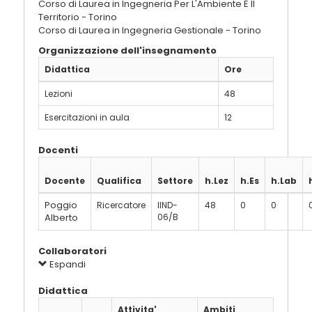
Corso di Laurea in Ingegneria Per L'Ambiente E Il
Territorio - Torino
Corso di Laurea in Ingegneria Gestionale - Torino
Organizzazione dell'insegnamento
Didattica
Ore
Lezioni
48
Esercitazioni in aula
12
Docenti
Docente
Qualifica
Settore
h.Lez
h.Es
h.Lab
Poggio
Ricercatore
IIND-
48
0
0
Alberto
06/B
Collaboratori
Espandi
Didattica
Attivita'
Ambiti