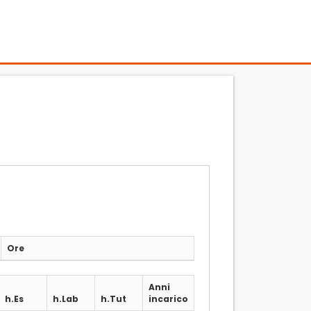
Ore
Anni
h.Es
h.Lab
h.Tut
incarico