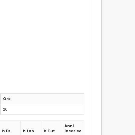
Ore
20
Anni
h.Es
h.Lab
h.Tut
incarico