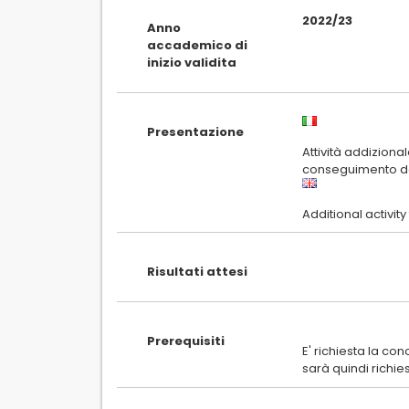
2022/23
Anno
accademico di
inizio validita
Presentazione
Attività addizional
Risultati attesi
Prerequisiti
E' richiesta la co