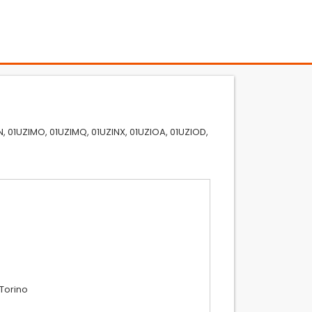
IMN, 01UZIMO, 01UZIMQ, 01UZINX, 01UZIOA, 01UZIOD,
 Torino