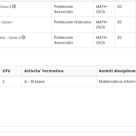
Professore
MATH-
20
 Corso 3
Associato
03/A
Professore Ordinario
MATH-
20
- Corso 1
03/A
rco
Professore
MATH-
20
- Corso 2
Associato
03/A
CFU
Attivita' formative
Ambiti disciplinar
2
A - Di base
Matematica, informa