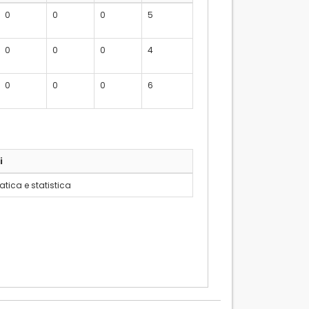
0
0
0
5
0
0
0
4
0
0
0
6
i
tica e statistica