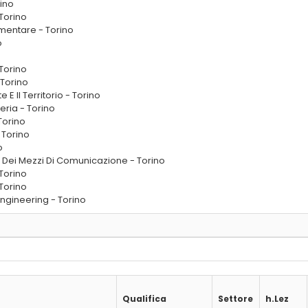
rino
Torino
imentare - Torino
o
Torino
 Torino
E Il Territorio - Torino
eria - Torino
Torino
 Torino
o
 Dei Mezzi Di Comunicazione - Torino
Torino
Torino
Engineering - Torino
Qualifica
Settore
h.Lez