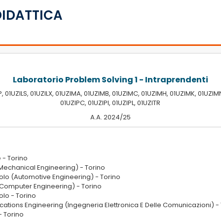
DIDATTICA
Laboratorio Problem Solving 1 - Intraprendenti
ZILP, 01UZILS, 01UZILX, 01UZIMA, 01UZIMB, 01UZIMC, 01UZIMH, 01UZIMK, 01UZ
01UZIPC, 01UZIPI, 01UZIPL, 01UZITR
A.A. 2024/25
 - Torino
Mechanical Engineering) - Torino
colo (Automotive Engineering) - Torino
(Computer Engineering) - Torino
olo - Torino
ations Engineering (Ingegneria Elettronica E Delle Comunicazioni) -
- Torino