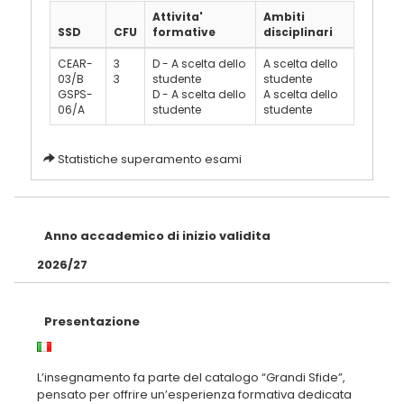
Attivita'
Ambiti
SSD
CFU
formative
disciplinari
CEAR-
3
D - A scelta dello
A scelta dello
03/B
3
studente
studente
GSPS-
D - A scelta dello
A scelta dello
06/A
studente
studente
Statistiche superamento esami
Anno accademico di inizio validita
2026/27
Presentazione
L’insegnamento fa parte del catalogo “Grandi Sfide”,
pensato per offrire un’esperienza formativa dedicata