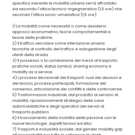
specifico inerente la mobilità urbana verrà affrontato
sia secondo l'ottica tecnico-ingegneristica (1,5 ore) che
secondo l'ottica socio-umanistica (1,5 ore):
1) La mobilità come necessità o come desiderio:
approcci econometrici, teorie comportamentali e
teorie delle pratiche
2) Il traffico veicolare come interazione umana:
tecniche di controllo del traffico e autogestione degli
utenti della strada
3) Il possesso o la condivisione dei mezzi di trasporto:
pratiche sociali, status symbol, sharing economy e
mobility as a service
4) I processi decisionali dei trasporti: ruoli dei decisori e
dei tecnici, processi partecipati, formazione del
consenso, articolazione dei conflitti e delle controversie
5) Trasformazioni industriali, dal prodotto al servizio di
mobilità: riposizionamenti strategici delle case
automobilistiche e degli operatori dei servizi di
trasporto pubblico
6) Il tracciamento della mobilità delle persone con le
nuove tecnologie: aspetti tecnici ed etici
7) Trasporti e inclusività sociale: dal gender mobility gap
all’accessibilità per tutte le categorie di utenti.