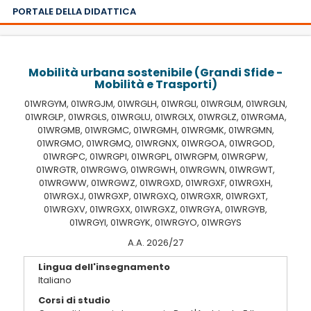
PORTALE DELLA DIDATTICA
Mobilità urbana sostenibile (Grandi Sfide -
Mobilità e Trasporti)
01WRGYM, 01WRGJM, 01WRGLH, 01WRGLI, 01WRGLM, 01WRGLN,
01WRGLP, 01WRGLS, 01WRGLU, 01WRGLX, 01WRGLZ, 01WRGMA,
01WRGMB, 01WRGMC, 01WRGMH, 01WRGMK, 01WRGMN,
01WRGMO, 01WRGMQ, 01WRGNX, 01WRGOA, 01WRGOD,
01WRGPC, 01WRGPI, 01WRGPL, 01WRGPM, 01WRGPW,
01WRGTR, 01WRGWG, 01WRGWH, 01WRGWN, 01WRGWT,
01WRGWW, 01WRGWZ, 01WRGXD, 01WRGXF, 01WRGXH,
01WRGXJ, 01WRGXP, 01WRGXQ, 01WRGXR, 01WRGXT,
01WRGXV, 01WRGXX, 01WRGXZ, 01WRGYA, 01WRGYB,
01WRGYI, 01WRGYK, 01WRGYO, 01WRGYS
A.A. 2026/27
Lingua dell'insegnamento
Italiano
Corsi di studio