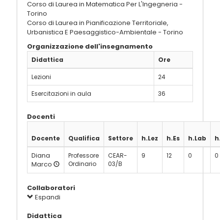
Corso di Laurea in Matematica Per L'Ingegneria -
Torino
Corso di Laurea in Pianificazione Territoriale,
Urbanistica E Paesaggistico-Ambientale - Torino
Organizzazione dell'insegnamento
Didattica
Ore
Lezioni
24
Esercitazioni in aula
36
Docenti
Docente
Qualifica
Settore
h.Lez
h.Es
h.Lab
h
Diana
Professore
CEAR-
9
12
0
0
Marco
Ordinario
03/B
Collaboratori
Espandi
Didattica