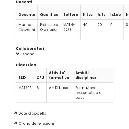
Docenti
Docente
Qualifica
Settore
h.Lez
h.Es
h.Lab
h
Manno
Professore
MATH-
40
20
0
0
Giovanni
Ordinario
02/B
Collaboratori
Espandi
Didattica
Attivita'
Ambiti
SSD
CFU
formative
disciplinari
MAT/03
6
A - Di base
Formazione
matematica di
base
Date d'appello
Orario delle lezioni