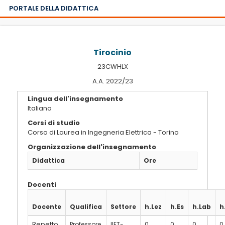
PORTALE DELLA DIDATTICA
Tirocinio
23CWHLX
A.A. 2022/23
Lingua dell'insegnamento
Italiano
Corsi di studio
Corso di Laurea in Ingegneria Elettrica - Torino
Organizzazione dell'insegnamento
Didattica
Ore
Docenti
Docente
Qualifica
Settore
h.Lez
h.Es
h.Lab
h
Repetto
Professore
IIET-
0
0
0
0